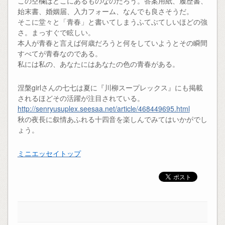
この空欄はどこにあるものなのだろう。答案用紙、履歴書、
始末書、婚姻届、入力フォーム、なんでも良さそうだ。
そこに堂々と「青春」と書いてしまうふてぶてしいほどの強
さ。まっすぐで眩しい。
本人が青春と言えば何歳だろうと何をしていようとその瞬間
すべてが青春なのである。
私には私の、あなたにはあなたの色の青春がある。
涅槃girlさんの七七は夏に『川柳スープレックス』にも掲載
されるほどその活躍が注目されている。
http://senryusuplex.seesaa.net/article/468449695.html
秋の夜長に叙情あふれる十四音を楽しんでみてはいかがでし
ょう。
ミニエッセイトップ