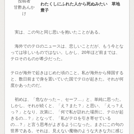
投稿者
わたくしにふれた人から死ぬみたい 草地
甘酢あんか
豊子
け
実は、この句と同じ思いを抱いたことがある。
海外でのテロのニュースは、悲しいことだが、もう今とな
っては珍しいものではない。しかし、20年ほど前までは、
テロそのものが希少だった。
テロが海外で起きはじめた頃のこと。私が海外から帰国する
と、数日前まで身を置いていた国でテロが起きた。それが何
度かあったのだ。
初めは、「危なかった～、セーフ…」と、単純に思った。
しかし、それが続くと、「え？また？」と思い、「えっ？え
っ？」となり、次第に、「何で私が訪れた場所に、テロが起
きるの…？」となって、「私がテロを引き寄せている
の…？」と言う思考がよぎるようになった。まさにこの句の
世界である。それは、見えない魔物のような大きな力に感じ