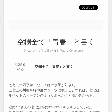
空欄全て「青春」と書く
On 2019年10月12日 by
なし
With
0
Comments -
投稿者
空欄全て「青春」と書く
芍薬
七七（十四字詩）ならではの余韻が好きだ。
五七五の川柳を綿や麻のシーツに喩えるとすれば、七七はベ
ルベットのカーテンのような滑らかさと温かみがある。
涅槃girlさんの七七は特にすべすべキラキラしている。