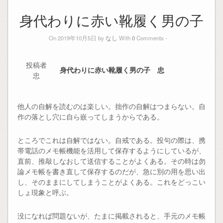
身代わりに赤い靴履く男の子
On 2019年10月5日 by
なし
With
0
Comments -
投稿者
身代わりに赤い靴履く男の子 忠
忠
他人の自解を読むのは楽しい。拙作の自解はつまらない。自
作の落とし穴に自ら嵌ってしまうからである。
ところでこれは自解ではない。自戒である。投句の際は、携
帯電話のメモ帳機能を活用して保存するようにしているが、
直前、推敲しなおして送信することがよくある。その時は勿
論メモ帳を書き直して保存するのだが、急に別の用を思い出
し、そのままにしてしまうことがよくある。これをどっこい
しょ現象と呼ぶ。
没になれば問題ないが、たまに掲載されると、手元のメモ帳