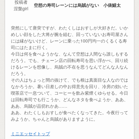
投稿者
空想の寿司レーンには烏賊がない 小俵鱚太
涅槃girl
突然にして唐突ですが、わたくしはおすしが大好きだ。いか
めしい顔をした大将が腕を組む、回っていないお寿司屋さん
には縁がないけど、レーンに乗った100円均一のくるくる寿
司にはたまに行く。
今日は何を食べようかな、なんて空想は人間なら誰しもする
だろう。でも、チェーン店の回転寿司を思い浮かべ、回り続
けるレーンを想像し、烏賊の不在を思うなんてどんな人なん
だろう。
その人はちょっと間の抜けて、でも根は真面目な人なのでは
なかろうか。暑い日差しの中お得意先を回り、冷房の効いた
喫茶店で一息ついて、コーヒーを飲み紫煙くゆらせる。今日
は回転寿司でも行こうか、どんなネタを食べようか、ああ、
ああ、烏賊が品切れかあ……
ああ、わたくしもおすしが食べたくなってきた。今夜行って
みようか。ちゃんと烏賊がありますように。
ミニエッセイトップ