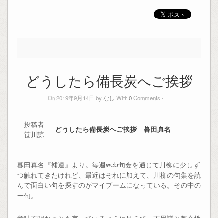
どうしたら備長炭へご挨拶
On 2019年9月14日 by
なし
With
0
Comments -
投稿者
どうしたら備長炭へご挨拶 暮田真名
笹川諒
暮田真名『補遺』より。毎週web句会を通じて川柳に少しず
つ触れてきたけれど、最近はそれに加えて、川柳の句集を読
んで面白い句を探すのがマイブームになっている。その中の
一句。
意味不明なことを言っているように見えて、不思議と整合性