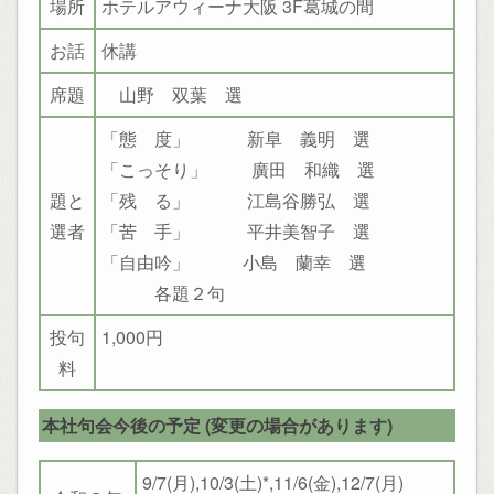
場所
ホテルアウィーナ大阪 3F葛城の間
お話
休講
席題
山野 双葉 選
「態 度」 新阜 義明 選
「こっそり」 廣田 和織 選
題と
「残 る」 江島谷勝弘 選
選者
「苦 手」 平井美智子 選
「自由吟」 小島 蘭幸 選
各題２句
投句
1,000円
料
本社句会今後の予定 (変更の場合があります)
9/7(月),10/3(土)*,11/6(金),12/7(月)