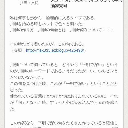
担当：文切
新家完司
私は何事も形から、論理的に入るタイプである。
川柳を始める時もネットで色々と調べた。
川柳の作り方、川柳の句会とは、川柳作家について・・・
その時たどり着いたのが、この句である。
（参照：
http://msk333.exblog.jp/425496/
）
川柳について調べていると、どうやら「平明で深い」という
のが川柳のキーワードであるようだったが、いまいちピンと
きてはいなかった。
この句を見つけた時、これが「平明で深い」ということだと
思った。
使われている言葉ひとつひとつはありふれているのに、それ
が「句」となった時、すうっと心に染み込んでくるのを感じ
た。
この作家なら、平明で深い句をたくさん作っていると確信し