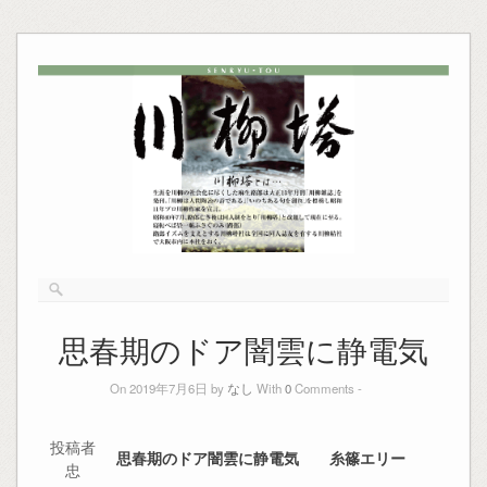
思春期のドア闇雲に静電気
On 2019年7月6日 by
なし
With
0
Comments -
投稿者
思春期のドア闇雲に静電気 糸篠エリー
忠