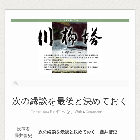
次の縁談を最後と決めておく
On 2019年4月27日 by
なし
With
4
Comments -
投稿者
次の縁談を最後と決めておく 藤井智史
藤井智史