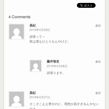
4 Comments
昌紀
返信
2019年4月28日
頑張って～
実は僕もひとりもんやけど。
藤井智史
返信
2019年4月28日
頑張ります。
昌紀
返信
2019年4月27日
そこそこええ男やのに、理想が高すぎるんやない
の？