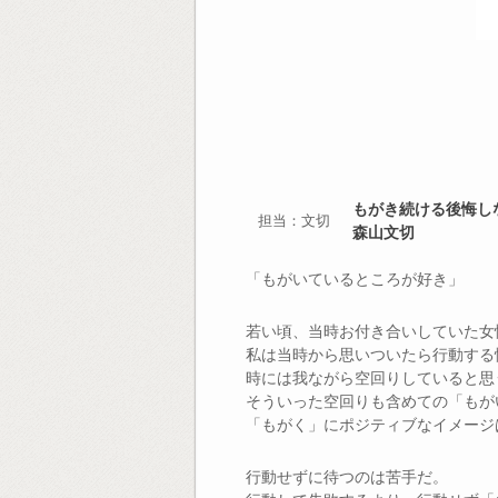
もがき続ける後悔し
担当：文切
森山文切
「もがいているところが好き」
若い頃、当時お付き合いしていた女
私は当時から思いついたら行動する
時には我ながら空回りしていると思
そういった空回りも含めての「もが
「もがく」にポジティブなイメージ
行動せずに待つのは苦手だ。