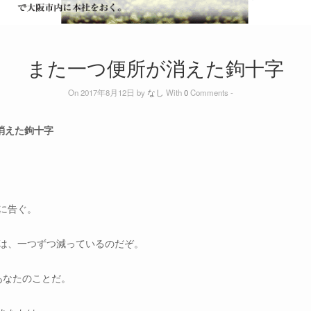
また一つ便所が消えた鉤十字
On 2017年8月12日 by
なし
With
0
Comments -
消えた鉤十字
に告ぐ。
は、一つずつ減っているのだぞ。
あなたのことだ。