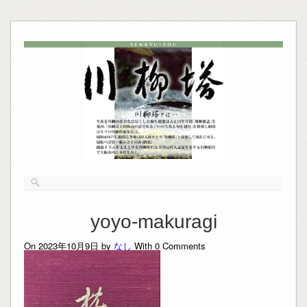
yoyo-makuragi
On 2023年10月9日 by
なし
With
0
Comments