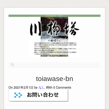
toiawase-bn
On 2021年2月1日 by
なし
With
0
Comments