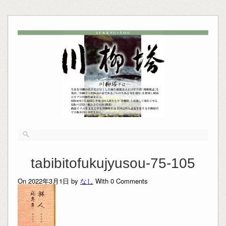
tabibitofukujyusou-75-105
On 2022年3月1日 by
なし
With
0
Comments