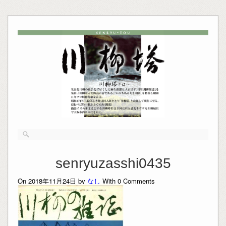
senryuzasshi0435
On 2018年11月24日 by
なし
With
0
Comments