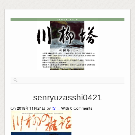
senryuzasshi0421
On 2018年11月24日 by
なし
With
0
Comments