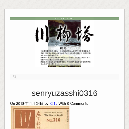
senryuzasshi0316
On 2018年11月24日 by
なし
With
0
Comments