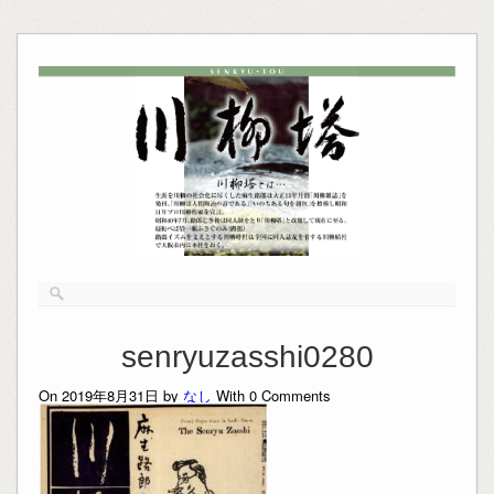
senryuzasshi0280
On 2019年8月31日 by
なし
With
0
Comments