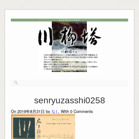
senryuzasshi0258
On 2019年8月31日 by
なし
With
0
Comments