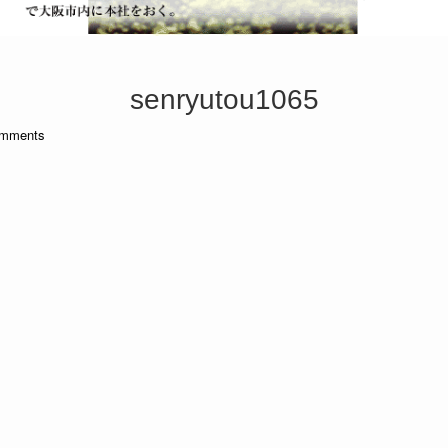
senryutou1065
mments