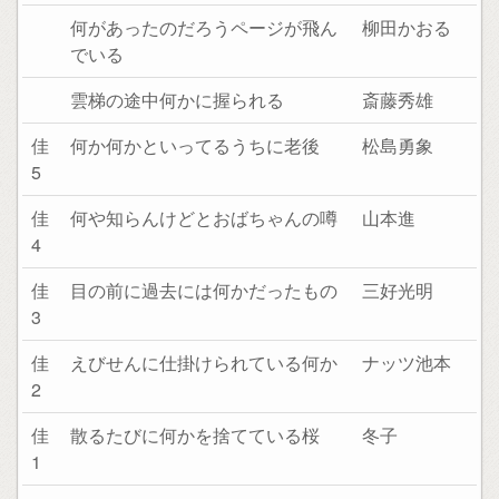
何があったのだろうページが飛ん
柳田かおる
でいる
雲梯の途中何かに握られる
斎藤秀雄
佳
何か何かといってるうちに老後
松島勇象
5
佳
何や知らんけどとおばちゃんの噂
山本進
4
佳
目の前に過去には何かだったもの
三好光明
3
佳
えびせんに仕掛けられている何か
ナッツ池本
2
佳
散るたびに何かを捨てている桜
冬子
1