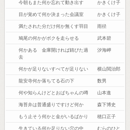
今朝もまた何か忘れて動き出す
かきくけ子
目が覚めて何か決まった会議室
かきくけ子
満たされた分だけ何か無くす羽目
雨径
鳩尾の何かがボクを走らせる
武本碧
何かある 金庫開ければ錆びた過
汐海岬
去
何かが足りないすべてが足りない
横山閲治郎
龍安寺何か落ちてる石の下
数男
何や知らんけどとおばちゃんの噂
山本進
海苔弁は普通盛りですけど何か
森下博史
もう止そう何かと金がいるばかり
穂口正子
生きている何か足りない穴の中
むらのひと