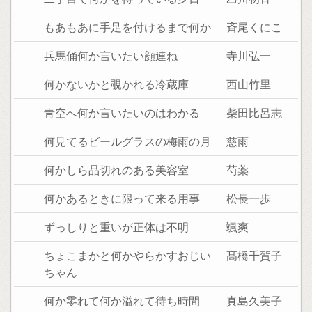
もあもあに手足を付けるまで何か
斉尾くにこ
兵馬俑何か言いたい顔連ね
寺川弘一
何かないかと覗かれる冷蔵庫
西山竹里
青空へ何か言いたいのはわかる
柴田比呂志
何見てるビールグラスの梅雨の月
慈雨
何かしら品切れのある美容室
芍薬
何かあるときに限って来る用事
松長一歩
ずっしりと重いが正体は不明
颯爽
ちょこまかと何かやらかすおじい
髙橋千賀子
ちゃん
何か零れて何か溢れて待ち時間
真島久美子