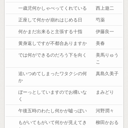
一歳児何かしゃべってくれている
西上遊二
正座して何かが崩れはじめる日
芍薬
何かまだ出来ると主張する十指
伊藤良一
黄身返しですが不都合ありますか
美春
では何ができるのだろう下を向く
美馬りゅう
こ
追いつめてしまったワタクシの何
真島久美子
か
ぼーっとしていますのでお構いな
まみどり
く
午後五時のわたし何かが嘘っぽい
河野潤々
もがいてもがいて何かが見えてき
柳田かおる