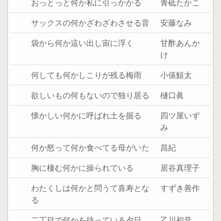
おっとっと何か私に引っかかる
青砥たかこ
サックスの何かざわざわさせる音
安藤なみ
袋から何か這い出し宙に浮く
甘酢あんか
け
何しても何かしこりが残る梅雨
小俵鱚太
欲しいもの何もないので独り居る
樋口眞
懐かしい何かに呼ばれ土を掘る
四ツ屋いず
み
何か怒って何か食べてる母がいた
昌紀
胸に棲む何かに操られている
居谷真理子
わたくしは何かと問うて喜寿とな
すずき善作
る
二丁目で何かを待っている夕日
乙川初音