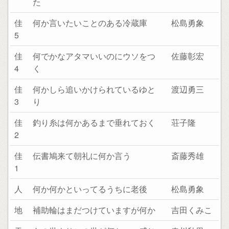
た
佳
何か言いたいことのある冷蔵庫
松島勇象
5
佳
何でかなアタマいいのにウソをつ
佐藤彰宏
4
く
佳
何かしら追いかけられているゆと
渡辺勇三
3
り
佳
釣り糸は何かあるまで垂れておく
荘子隆
2
佳
伝書鳩来て朝礼に何か言う
斎藤秀雄
1
人
何か何かといってるうちに老後
松島勇象
地
補助輪はまだつけていますが何か
吉田くみこ