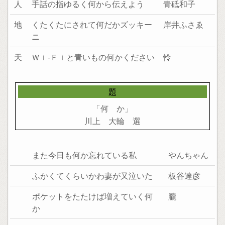
人
手話の指ゆるく何から伝えよう
青砥和子
地
くたくたにされて何だかズッキー
岸井ふさゑ
ニ
天
Ｗｉ-Ｆｉと青いもの何かください
怜
題
「何 か」
川上 大輪 選
また今日も何か忘れている私
やんちゃん
ふかくてくらいかわ妻が又泣いた
板谷達彦
ポケットをたたけば増えていく何
朧
か