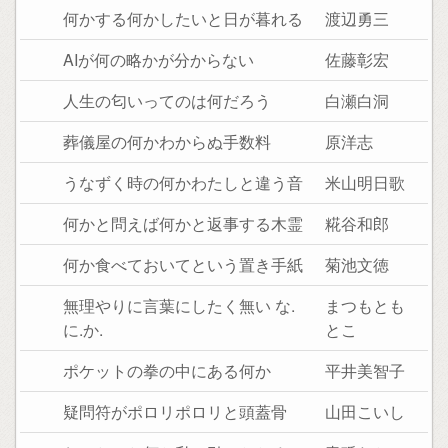
何かする何かしたいと日が暮れる
渡辺勇三
AIが何の略かが分からない
佐藤彰宏
人生の匂いってのは何だろう
白瀬白洞
葬儀屋の何かわからぬ手数料
原洋志
うなずく時の何かわたしと違う音
米山明日歌
何かと問えば何かと返事する木霊
糀谷和郎
何か食べておいてという置き手紙
菊池文徳
無理やりに言葉にしたく無い な.
まつもとも
に.か.
とこ
ポケットの拳の中にある何か
平井美智子
疑問符がポロリポロリと頭蓋骨
山田こいし