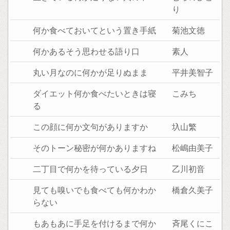
り
何か食べておいてという置き手紙
菊池文徳
何かあるそう思わせる語り口
素人
丸い月なのに何かが足りぬまま
平井美智子
ダイエット何か食べたいときは寝
こみち
る
この顔に何か文句がありますか
圦山繁
そのトーン秘密が何かありますね
松嶋由美子
二丁目で何かを待っている夕日
乙川初音
見ても嗅いでも食べても何かわか
橋倉久美子
らない
もあもあに手足を付けるまで何か
斉尾くにこ