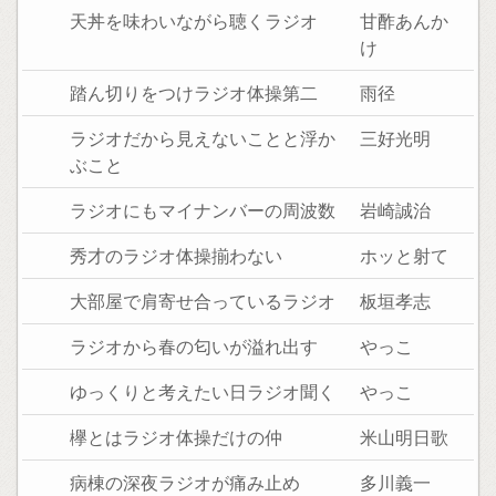
天丼を味わいながら聴くラジオ
甘酢あんか
け
踏ん切りをつけラジオ体操第二
雨径
ラジオだから見えないことと浮か
三好光明
ぶこと
ラジオにもマイナンバーの周波数
岩崎誠治
秀才のラジオ体操揃わない
ホッと射て
大部屋で肩寄せ合っているラジオ
板垣孝志
ラジオから春の匂いが溢れ出す
やっこ
ゆっくりと考えたい日ラジオ聞く
やっこ
欅とはラジオ体操だけの仲
米山明日歌
病棟の深夜ラジオが痛み止め
多川義一