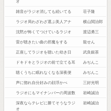
オ
雑音がラジオ消しても続いてる
荘子隆
ラジオ局わざわざ選ぶ美人アナ
横山閲治郎
沈黙が怖くてつけているラジオ
渡辺勇三
雷が聴きたい曲の邪魔をする
龍せん
正座してラジオを聴いた幼き日
武良銀茶
ドキドキとラジオの前で立てる耳
みぢんこ
聴くうちに眠れなくなる深夜便
みぢんこ
声に惚れ自分好みの顔浮かべ
三好光明
ラジオにもマイナンバーの周波数
岩崎誠治
深夜ならテレビに勝てそうなラジ
岩崎誠治
オ