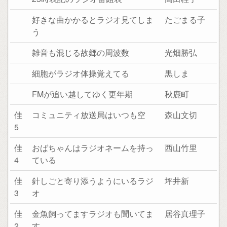
好きな曲かかるとラジオ見てしま
たごまる子
う
雑音も混じる故郷の周波数
光畑勝弘
細胞がラジオ体操覚えてる
黒しま
FMが追い越してゆく更年期
秋鹿町
佳
コミュニティ放送局はいつも空
森山文切
5
佳
おばちゃんはラジオネームを持っ
西山竹里
4
ている
佳
針しごと寄り添うようにいるラジ
坪井新
3
オ
佳
金魚飼ってますラジオも聞いてま
居谷真理子
2
す