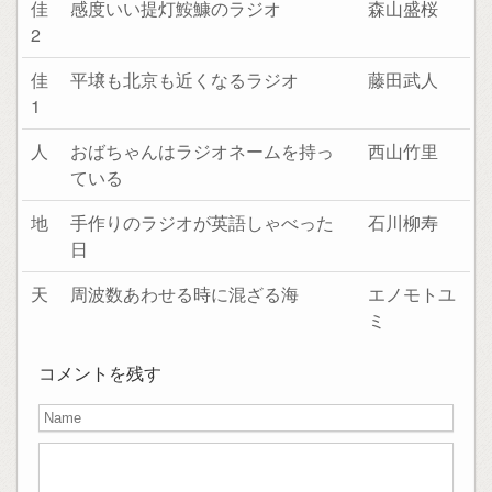
佳
感度いい提灯鮟鱇のラジオ
森山盛桜
2
佳
平壌も北京も近くなるラジオ
藤田武人
1
人
おばちゃんはラジオネームを持っ
西山竹里
ている
地
手作りのラジオが英語しゃべった
石川柳寿
日
天
周波数あわせる時に混ざる海
エノモトユ
ミ
コメントを残す