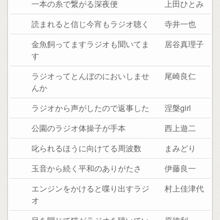
一本の糸で繋がる深夜便
上田ひとみ
読まれると信じ今宵もラジオ聴く
寺井一也
金魚飼ってますラジオも聞いてま
居谷真理子
す
ラジオってとんぼのにおいしませ
尾崎良仁
んか
ラジオから声がしたので返事した
涅槃girl
公園のラジオ体操子が手本
西上遊二
叱られるほうに向けてる周波数
まみどり
玉音から続く平和のありがたさ
伊藤良一
エンジンをかけると喋り出すラジ
村上佳津代
オ