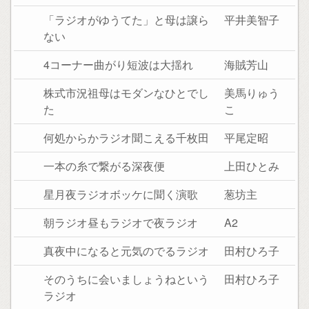
「ラジオがゆうてた」と母は譲ら
平井美智子
ない
4コーナー曲がり短波は大揺れ
海賊芳山
株式市況祖母はモダンなひとでし
美馬りゅう
た
こ
何処からかラジオ聞こえる千枚田
平尾定昭
一本の糸で繋がる深夜便
上田ひとみ
星月夜ラジオボッケに聞く演歌
葱坊主
朝ラジオ昼もラジオで夜ラジオ
A2
真夜中になると元気のでるラジオ
田村ひろ子
そのうちに会いましょうねという
田村ひろ子
ラジオ