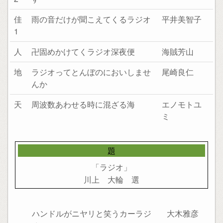
佳
雨の音だけが聞こえてくるラジオ
平井美智子
1
人
卍固めかけてくラジオ深夜便
海賊芳山
地
ラジオってとんぼのにおいしませ
尾崎良仁
んか
天
周波数あわせる時に混ざる海
エノモトユ
ミ
題
「ラジオ」
川上 大輪 選
ハンドルがニヤリと笑うカーラジ
大木雅彦