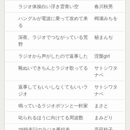
ラジオ体操白い浮き雲青い空
春川秋男
ハングルが電波に乗って攻めて来
栂瀬みちを
る
深夜、ラジオでつながっている荒
秘まんぢ
野
ラジオから声がしたので返事した
涅槃girl
靴ぬいできちんとラジオ歌ってる
サトシワタ
ナベ
返事してもいいしなくてもいいラ
サトシワタ
ジオ
ナベ
鳴っているラジオポツンと一軒家
まさと
叱られるほうに向けてる周波数
まみどり
25時表記のラジオ番組表
高田桂子