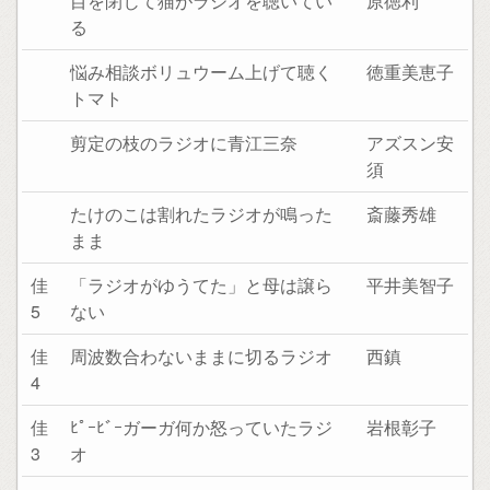
目を閉じて猫がラジオを聴いてい
原徳利
る
悩み相談ボリュウーム上げて聴く
徳重美恵子
トマト
剪定の枝のラジオに青江三奈
アズスン安
須
たけのこは割れたラジオが鳴った
斎藤秀雄
まま
佳
「ラジオがゆうてた」と母は譲ら
平井美智子
5
ない
佳
周波数合わないままに切るラジオ
西鎮
4
佳
ﾋﾟｰﾋﾞｰガーガ何か怒っていたラジ
岩根彰子
3
オ