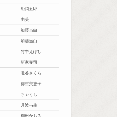
船岡五郎
由美
加藤当白
加藤当白
竹中えぼし
新家完司
澁谷さくら
徳重美恵子
ちゃくし
月波与生
柳田かおる