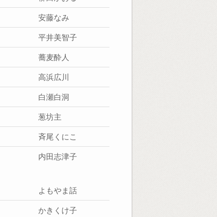
安藤なみ
平井美智子
蕎麦酔人
高浜広川
白瀬白洞
葱坊主
斉尾くにこ
内田志津子
よもやま話
かきくけ子