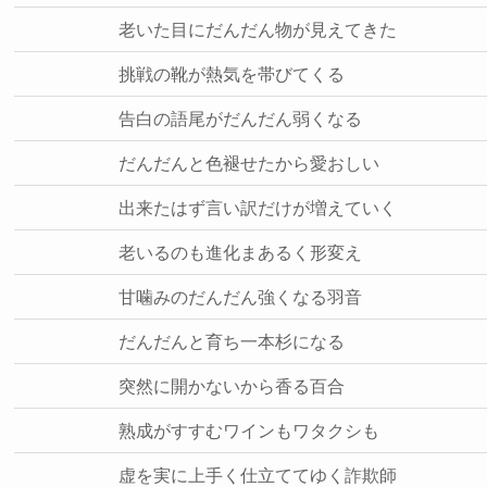
老いた目にだんだん物が見えてきた
挑戦の靴が熱気を帯びてくる
告白の語尾がだんだん弱くなる
だんだんと色褪せたから愛おしい
出来たはず言い訳だけが増えていく
老いるのも進化まあるく形変え
甘噛みのだんだん強くなる羽音
だんだんと育ち一本杉になる
突然に開かないから香る百合
熟成がすすむワインもワタクシも
虚を実に上手く仕立ててゆく詐欺師