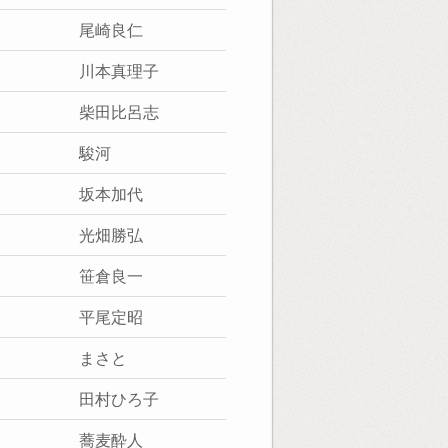
尾崎良仁
川本真理子
柴田比呂志
駿河
坂本加代
光畑勝弘
笹倉良一
平尾定昭
まさと
田村ひろ子
蕎麦酔人