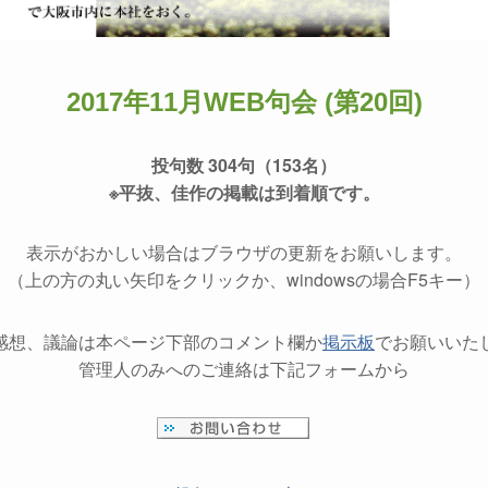
2017年11月WEB句会 (第20回)
投句数 304句（153名）
※平抜、佳作の掲載は到着順です。
表示がおかしい場合はブラウザの更新をお願いします。
（上の方の丸い矢印をクリックか、windowsの場合F5キー）
感想、議論は本ページ下部のコメント欄か
掲示板
でお願いいた
管理人のみへのご連絡は下記フォームから