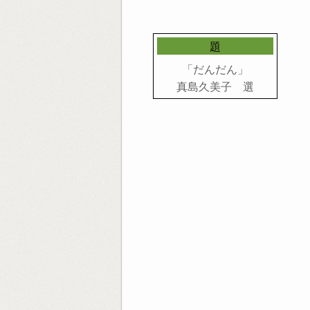
題
「だんだん」
真島久美子 選