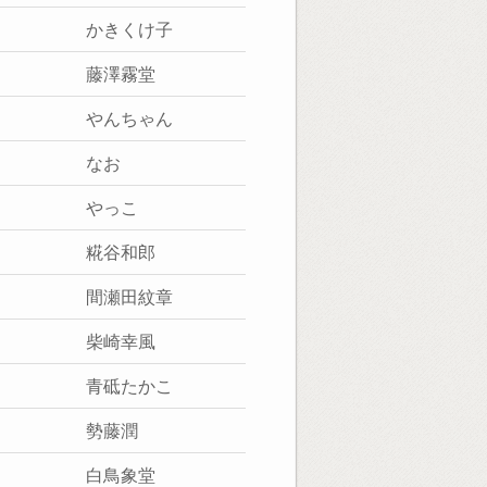
かきくけ子
藤澤霧堂
やんちゃん
なお
やっこ
糀谷和郎
間瀬田紋章
柴崎幸風
青砥たかこ
勢藤潤
白鳥象堂