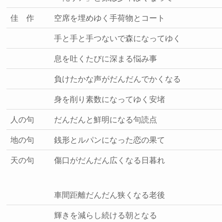
佳 作
空席を埋めゆく手荷物とコート
手と手と手つないで森になってゆく
息を吐くたびに深まる悩み事
負けたかな声がだんだんでかくなる
身を削り素数になってゆく安堵
人の句
だんだんと鮮明になる句読点
地の句
銭形とルパンになった恋の果て
天の句
傷口がだんだん広くなる日暮れ
車間距離だんだん狭くなる老後
輝きを減らし続ける朝となる