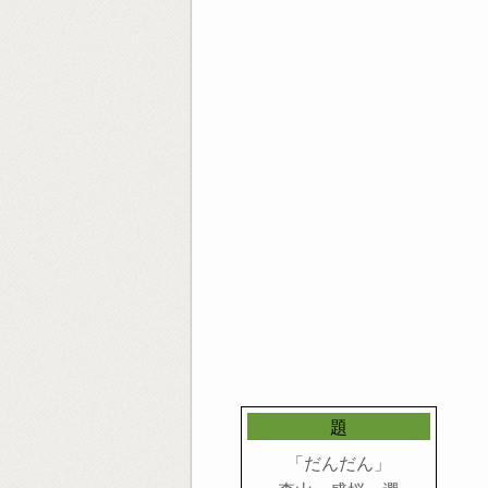
題
「だんだん」