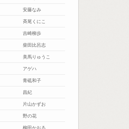
安藤なみ
斉尾くにこ
吉崎柳歩
柴田比呂志
美馬りゅうこ
アゲハ
青砥和子
昌紀
片山かずお
野の花
柳田かおる