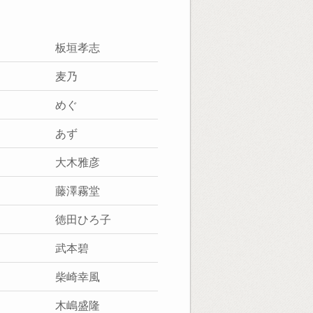
板垣孝志
麦乃
めぐ
あず
大木雅彦
藤澤霧堂
徳田ひろ子
武本碧
柴崎幸風
木嶋盛隆