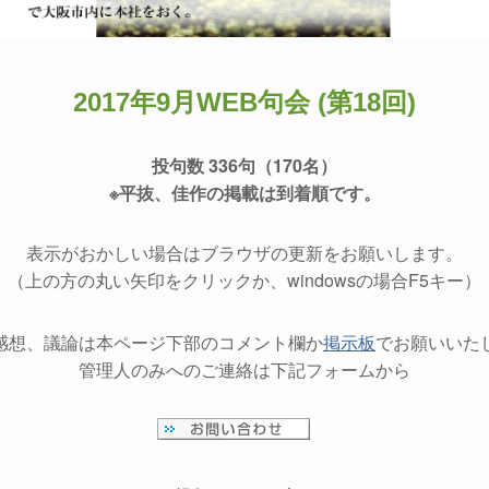
2017年9月WEB句会 (第18回)
投句数 336句（170名）
※平抜、佳作の掲載は到着順です。
表示がおかしい場合はブラウザの更新をお願いします。
（上の方の丸い矢印をクリックか、windowsの場合F5キー）
感想、議論は本ページ下部のコメント欄か
掲示板
でお願いいた
管理人のみへのご連絡は下記フォームから