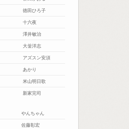
徳田ひろ子
十六夜
澤井敏治
大釡洋志
アズスン安須
あかり
米山明日歌
新家完司
やんちゃん
佐藤彰宏