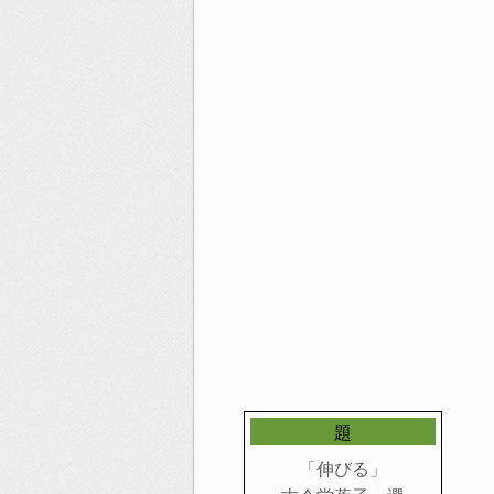
題
「伸びる」