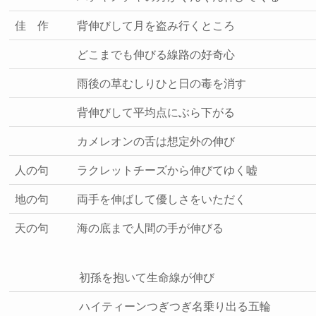
佳 作
背伸びして月を盗み行くところ
どこまでも伸びる線路の好奇心
雨後の草むしりひと日の毒を消す
背伸びして平均点にぶら下がる
カメレオンの舌は想定外の伸び
人の句
ラクレットチーズから伸びてゆく嘘
地の句
両手を伸ばして優しさをいただく
天の句
海の底まで人間の手が伸びる
初孫を抱いて生命線が伸び
ハイティーンつぎつぎ名乗り出る五輪