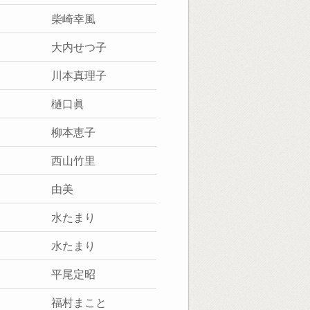
柴崎幸風
大内せつ子
川本真理子
樋口眞
柳本恵子
西山竹里
由美
水たまり
水たまり
平尾定昭
福村まこと