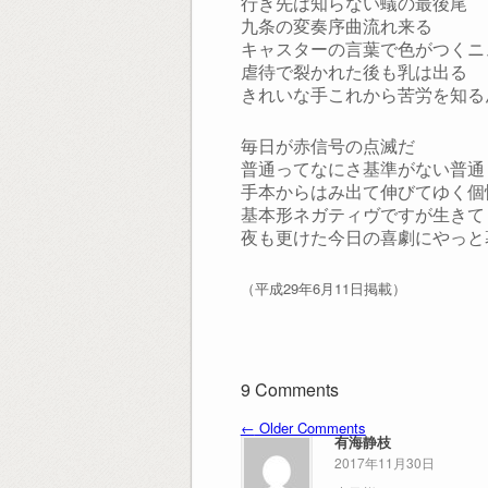
行き先は知らない蟻の最後尾
九条の変奏序曲流れ来る
キャスターの言葉で色がつくニ
虐待で裂かれた後も乳は出る
きれいな手これから苦労を知る
毎日が赤信号の点滅だ
普通ってなにさ基準がない普通
手本からはみ出て伸びてゆく個
基本形ネガティヴですが生きて
夜も更けた今日の喜劇にやっと
（平成29年6月11日掲載）
9 Comments
←
Older Comments
有海静枝
2017年11月30日