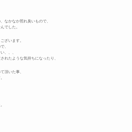
の、なかなか照れ臭いもので、
せんでした。
うございます。
ので、
ない、、、
定されたような気持ちになったり、
めて頂いた事、
す。
た。