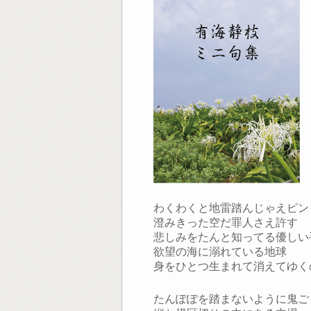
わくわくと地雷踏んじゃえピン
澄みきった空だ罪人さえ許す
悲しみをたんと知ってる優しい
欲望の海に溺れている地球
身をひとつ生まれて消えてゆく
たんぽぽを踏まないように鬼ご