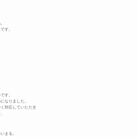
ね。
んです。
いです。
わになりました。
やく対応していただき
す。
いいまる。