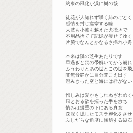
約束の風化か浜に樹の骸
徒花が人知れず咲く緋のごとく
感情を封じ痙攣する瞳
大波も小波も越えた犬掻きで
不用品捨てて記憶が痩せてゆく
片腕でなんとかなるさ揺れ小舟
本来は隣の芝生あたりです
早過ぎと喪の帯解いてから崩れ
ふうわりとあの世とこの世を飛
闇無音静かに自分聞こえ出す
澄みきった空と海には枠がない
憎しみは愛かもしれぬざわめく
風とおる欲を握った手を放ち
慎みは幾重の下にある真意
森深く隠したモスラ孵化をさせ
ふしだらな角度に傾斜する磁石