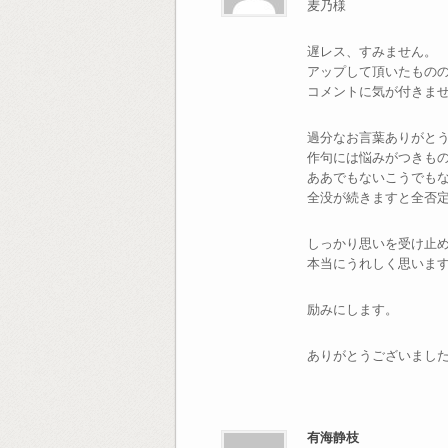
麦乃様
遅レス、すみません。
アップして頂いたもの
コメントに気が付きま
過分なお言葉ありがと
作句には悩みがつきも
ああでもないこうでも
全没が続きますと全否
しっかり思いを受け止
本当にうれしく思いま
励みにします。
ありがとうございまし
有海静枝