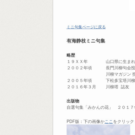
ミニ句集ページに戻る
有海静枝ミニ句集
略歴
１９ＸＸ年 山口県に生まれ
２００２年頃 長門川柳句会投
川柳マガジン 投稿（
２００５年頃 下松多宝塔川柳
２０１６年３月 川柳塔 誌友
出版物
自選句集「みかんの花」 ２０１７
PDF版：下の画像か
ここ
をクリック