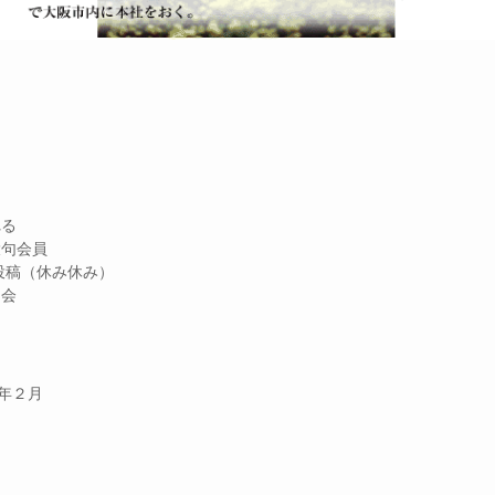
る
句会員
休み休み）
会
年２月