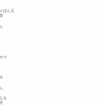
ゃぼん玉
雪
ら
中で
る
ら
なる
牙