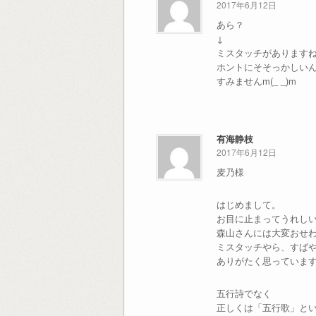
2017年6月12日
あら？
↓
ミスタッチがあります
ホントにそそっかしい
すみませんm(_ _)m
有海静枝
2017年6月12日
麦乃様
はじめまして。
お目に止まってうれし
森山さんには大変おせ
ミスタッチやら、すば
ありがたく思っていま
五行詩でなく
正しくは「五行歌」と