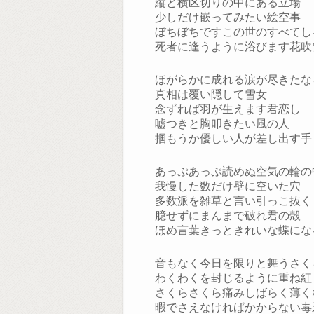
縦と横区切りの中にある立場
少しだけ嵌ってみたい絵空事
ぼちぼちですこの世のすべてし
死者に逢うように浴びます花吹
ほがらかに成れる涙が尽きたな
真相は覆い隠して雪女
念ずれば羽が生えます君恋し
嘘つきと胸叩きたい風の人
掴もうか優しい人が差し出す手
あっぷあっぷ読めぬ空気の輪の
我慢した数だけ壁に空いた穴
多数派を雑草と言い引っこ抜く
臆せずにまんまで破れ君の殻
ほめ言葉きっときれいな蝶にな
音もなく今日を限りと舞うさく
わくわくを封じるように重ね紅
さくらさくら痛みしばらく薄く
暇でさえなければかからない毒